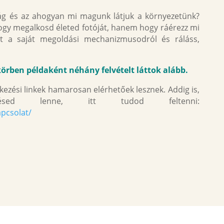
lág és az ahogyan mi magunk látjuk a környezetünk?
hogy megalkosd életed fotóját, hanem hogy ráérezz mi
et a saját megoldási mechanizmusodról és ráláss,
rben példaként néhány felvételt láttok alább.
kezési linkek hamarosan elérhetőek lesznek. Addig is,
ésed lenne, itt tudod feltenni:
apcsolat/