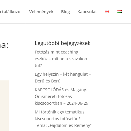
 találkozol
Vélemények
Blog
Kapcsolat
ma:
Legutóbbi bejegyzések
Fotózás mint coaching
eszköz – mit ad a szavakon
túl?
Egy helyszín – két hangulat –
Derű és Ború
KAPCSOLÓDÁS és Magány-
Önismereti fotózás
kiscsoportban – 2024-06-29
Mi történik egy tematikus
kiscsoportos fotósétán?
Téma: „Fájdalom és Remény”