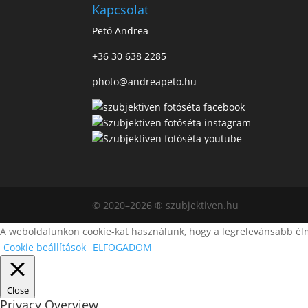
Kapcsolat
Pető Andrea
+36 30 638 2285
photo@andreapeto.hu
© 2020–2026 ® szubjektiven.hu
A weboldalunkon cookie-kat használunk, hogy a legrelevánsabb élm
Cookie beállítások
ELFOGADOM
Close
Privacy Overview