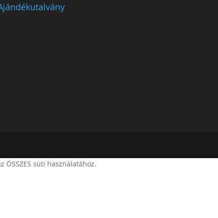
Ajándékutalvány
az ÖSSZES süti használatához.