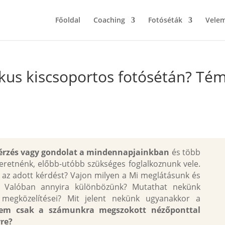
Főoldal
Coaching
Fotóséták
Velem
ikus kiscsoportos fotósétán? Té
 érzés vagy gondolat a mindennapjainkban
és több
zeretnénk, előbb-utóbb szükséges foglalkoznunk vele.
 az adott kérdést? Vajon milyen a Mi meglátásunk és
 Valóban annyira különbözünk? Mutathat nekünk
 megközelítései? Mit jelent nekünk ugyanakkor a
nem csak a számunkra megszokott nézőponttal
re?