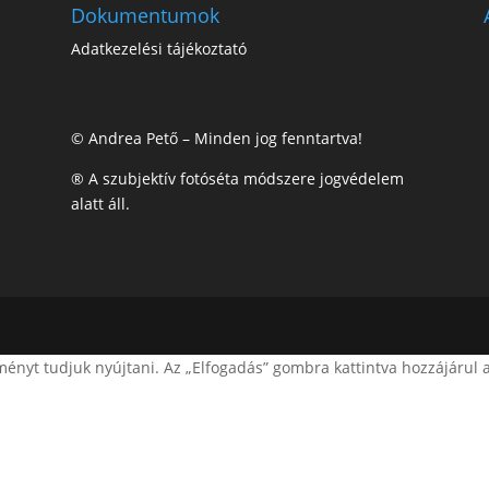
Dokumentumok
Adatkezelési tájékoztató
© Andrea Pető – Minden jog fenntartva!
® A szubjektív fotóséta módszere jogvédelem
alatt áll.
ényt tudjuk nyújtani. Az „Elfogadás” gombra kattintva hozzájárul 