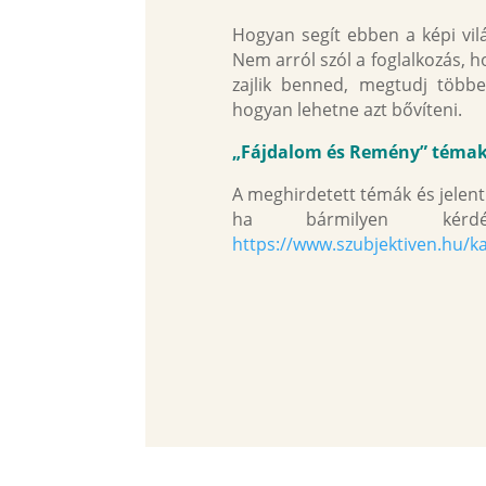
Hogyan segít ebben a képi vi
Nem arról szól a foglalkozás, 
zajlik benned, megtudj több
hogyan lehetne azt bővíteni.
„Fájdalom és Remény” témakö
A meghirdetett témák és jelent
ha bármilyen kérd
https://www.szubjektiven.hu/k