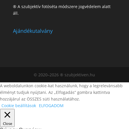
® A szubjektív fotóséta módszere jogvédelem alatt
áll.
Ajándékutalvány
© 2020–2026 ® szubjektiven.hu
A weboldalunkon cookie-kat használunk, hogy a legrelevánsabb
élményt tudjuk nyújtani. Az „Elfogadás” gombra kattintva
hozzájárul az ÖSSZES süti használatához.
Cookie beállítások
ELFOGADOM
Close