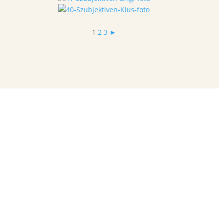
1
2
3
►
Alternatív fotózásélmény, ahol nemcsak a
vágyott kép elkészítéséhez vezető
lépéseket ismerhettem meg jobban,
hanem saját magamat is.
– Anikó
További vélemények