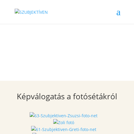
Galéria
Képválogatás a fotósétákról